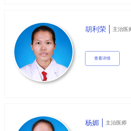
疗：植入实体肿瘤的碘1
对肿瘤组织进行不间断的
胡利荣
主治医
胞和肿瘤周围乏氧细胞，
3.恶性肿瘤的生物靶
查看详情
靶点及免疫表达检测，实
4.开展中医中药内服
固本、止痛、调理作用。
杨媚
主治医师