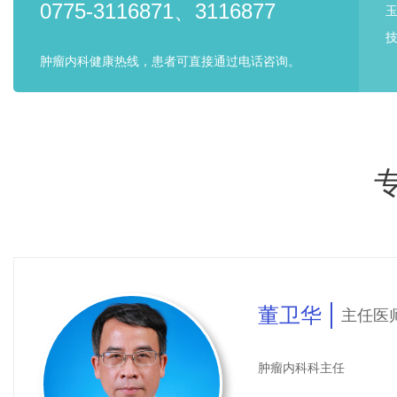
0775-3116871、3116877
科室开展常规恶性肿瘤
技
肿瘤内科健康热线，患者可直接通过电话咨询。
免疫治疗、肿瘤微波消融
咽口胸腹部及盆腔出血的
症的介入治疗等，配合中
疗，以人为本，使肿瘤患
量，让肿瘤内科形成在肿
瘤血管微创、消融、胆道
操作诊疗手术400余台，
董卫华
主任医
肿瘤内科科主任