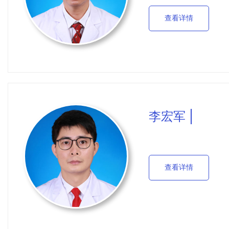
特色诊疗
查看详情
1.肿瘤综合介入治疗：
史，微创诊治技术非常成
癌、肾癌、膀胱癌、宫颈
治疗；脾功能亢进症、肿
李宏军
外、内引流、支架植入治
2.肿瘤的微波消融技
查看详情
刺到肿瘤部位，通过局部
瘤不可逆的坏死，对其他